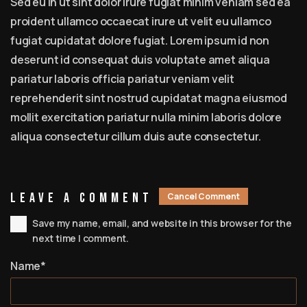
Sed eu in ut sint dolor irure fugiat minim veniam sed ea
proident ullamco occaecat irure ut velit eu ullamco
fugiat cupidatat dolore fugiat. Lorem ipsum id non
deserunt id consequat duis voluptate amet aliqua
pariatur laboris officia pariatur veniam velit
reprehenderit sint nostrud cupidatat magna eiusmod
mollit exercitation pariatur nulla minim laboris dolore
aliqua consectetur cillum duis aute consectetur.
Leave A Comment
Cancel Comment
Save my name, email, and website in this browser for the
next time I comment.
Name*