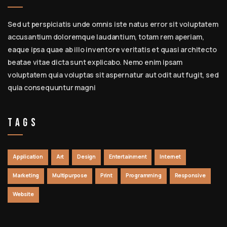
Sed ut perspiciatis unde omnis iste natus error sit voluptatem
accusantium doloremque laudantium, totam rem aperiam,
eaque ipsa quae ab illo inventore veritatis et quasi architecto
beatae vitae dicta sunt explicabo. Nemo enim ipsam
voluptatem quia voluptas sit aspernatur aut odit aut fugit, sed
quia consequuntur magni
Tags
Application
Art
Design
Entertainment
Internet
Marketing
Multipurpose
Print
Programming
Responsive
Website